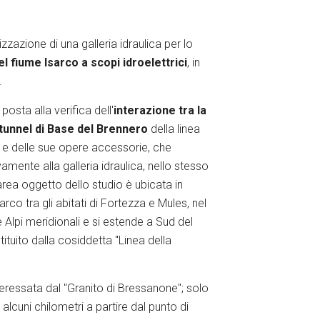
izzazione di una galleria idraulica per lo
l fiume Isarco a scopi idroelettrici
, in
.
posta alla verifica dell'
interazione tra la
o tunnel di Base del Brennero
della linea
k e delle sue opere accessorie, che
amente alla galleria idraulica, nello stesso
'area oggetto dello studio è ubicata in
sarco tra gli abitati di Fortezza e Mules, nel
e Alpi meridionali e si estende a Sud del
ituito dalla cosiddetta "Linea della
nteressata dal "Granito di Bressanone"; solo
 alcuni chilometri a partire dal punto di