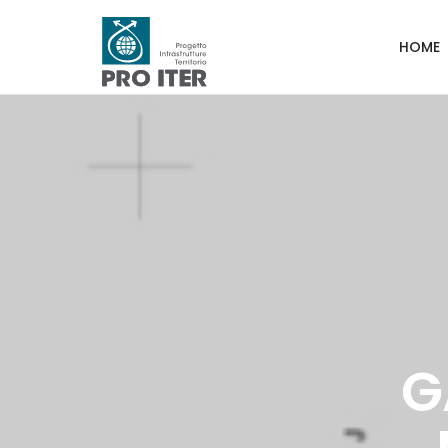
HOME
G