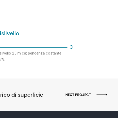
islivello
3
slivello 25 m ca; pendenza costante
5%.
rico di superficie
NEXT PROJECT