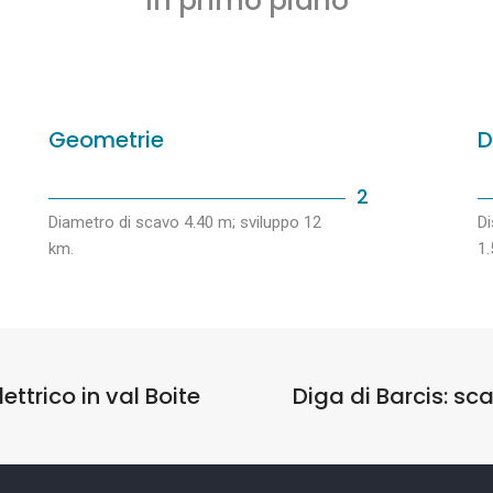
In primo piano
Geometrie
D
2
Diametro di scavo 4.40 m; sviluppo 12
Di
km.
1.
ettrico in val Boite
Diga di Barcis: sca