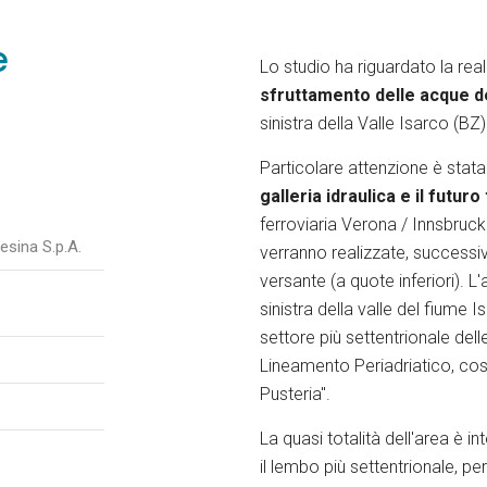
e
Lo studio ha riguardato la real
sfruttamento delle acque de
sinistra della Valle Isarco (BZ)
Particolare attenzione è stata 
galleria idraulica e il futur
ferroviaria Verona / Innsbruc
esina S.p.A.
verranno realizzate, successiv
versante (a quote inferiori). L
sinistra della valle del fiume I
settore più settentrionale dell
Lineamento Periadriatico, cost
Pusteria".
La quasi totalità dell'area è i
il lembo più settentrionale, per