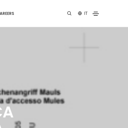
AREERS
IT
CA