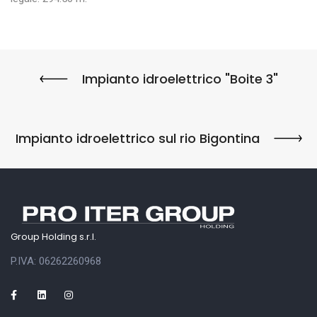
Impianto idroelettrico "Boite 3"
Impianto idroelettrico sul rio Bigontina
Group Holding s.r.l.
P.IVA: 06262260968