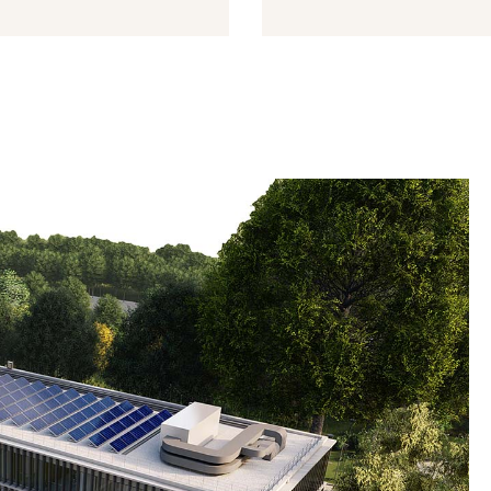
VI STRATEGICI
OBIETTIVI STRATEGICI
enzione e
Sistemi di Gestio
ione degli
Ambientale
tti ambientali
Applicazione di Sistemi di Gesti
Ambientale riconosciuti a livello
ndo, nella progettazione e nella
internazionale ispirati dal principi
one di prodotti e servizi,