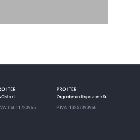
RO ITER
PRO ITER
CM s.r.l.
Organismo di Ispezione Srl
.IVA: 06011720965
P.IVA: 13257390966