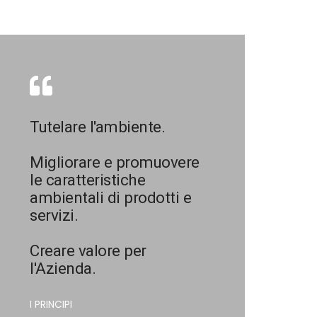
Tutelare l'ambiente.
Migliorare e promuovere
le caratteristiche
ambientali di prodotti e
servizi.
Creare valore per
l'Azienda.
I PRINCIPI