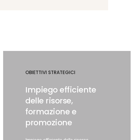
OBIETTIVI STRATEGICI
OBIETTIV
ne
Impiego efficiente
Preve
delle risorse,
riduz
formazione e
impat
one
promozione
Prediligend
o del
realizzazio
Impiego efficiente delle risorse