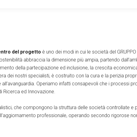
centro del progetto
è uno dei modi in cui le società del GRUPPO
sostenibilità abbraccia la dimensione più ampia, partendo dall’am
amento della partecipazione ed inclusione, la crescita economica,
pera dei nostri specialisti, è costruito con la cura e la perizia propr
ie all’avanguardia. Operiamo infatti consapevoli che i processi pr
 di Ricerca ed Innovazione.
listici, che compongono la struttura delle società controllate e 
all’aggiornamento professionale, operando secondo rigorose norme