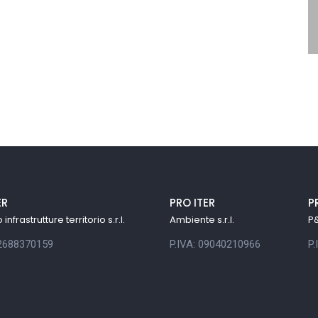
ER
PRO ITER
P
infrastrutture territorio s.r.l.
Ambiente s.r.l.
P&
12688370159
P.IVA: 09040210966
P