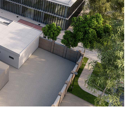
miglioramento continuo e definiz
ione delle migliori tecnologie
indici ambientali per misurare la
i a costi sostenibili e
performance ambientale dell'inte
do le migliori pratiche anche
organizzazione.
i di esecuzione ed esercizio.