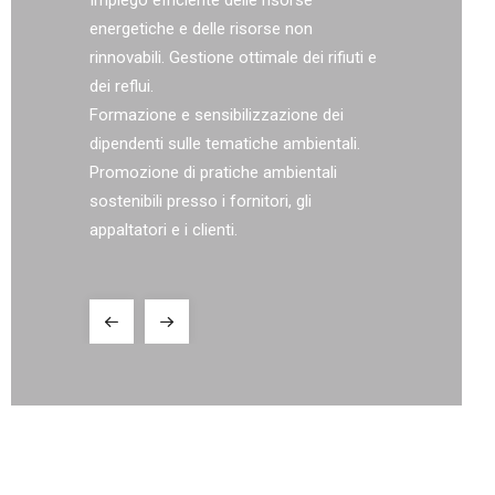
ione di
l'applicazi
energetiche e delle risorse non
disponibili 
rinnovabili. Gestione ottimale dei rifiuti e
ra
promuovend
dei reflui.
nelle fasi 
Formazione e sensibilizzazione dei
dipendenti sulle tematiche ambientali.
Promozione di pratiche ambientali
sostenibili presso i fornitori, gli
appaltatori e i clienti.