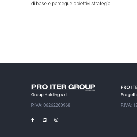
di base e persegue obiettivi strategici.
PRO IT
Progetto 
Group Holding s.r.l.
P.IVA: 
P.IVA: 06262260968