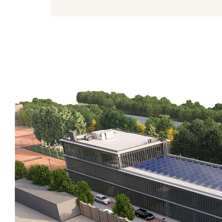
OBIETTI
Prev
riduz
impa
Predilige
realizzazi