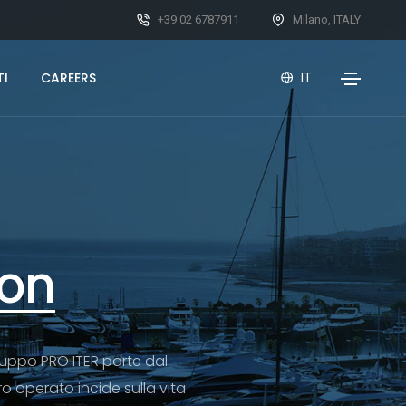
+39 02 6787911
Milano, ITALY
I
CAREERS
IT
ion
ruppo PRO ITER parte dal
o operato incide sulla vita