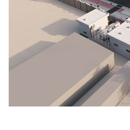
l'applicaz
disponibil
promuoven
nelle fas