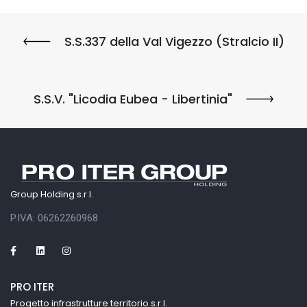
S.S.337 della Val Vigezzo (Stralcio II)
S.S.V. "Licodia Eubea - Libertinia"
Group Holding s.r.l.
P.IVA: 06262260968
PRO ITER
Progetto infrastrutture territorio s.r.l.