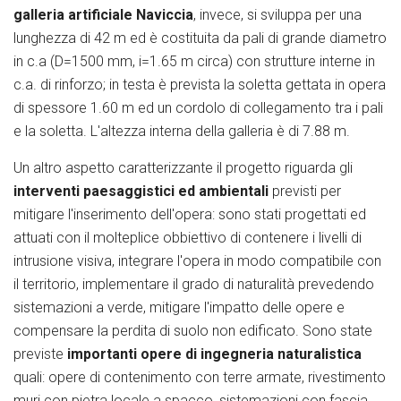
galleria artificiale Naviccia
, invece, si sviluppa per una
lunghezza di 42 m ed è costituita da pali di grande diametro
in c.a (D=1500 mm, i=1.65 m circa) con strutture interne in
c.a. di rinforzo; in testa è prevista la soletta gettata in opera
di spessore 1.60 m ed un cordolo di collegamento tra i pali
e la soletta. L'altezza interna della galleria è di 7.88 m.
Un altro aspetto caratterizzante il progetto riguarda gli
interventi paesaggistici ed ambientali
previsti per
mitigare l'inserimento dell'opera: sono stati progettati ed
attuati con il molteplice obbiettivo di contenere i livelli di
intrusione visiva, integrare l'opera in modo compatibile con
il territorio, implementare il grado di naturalità prevedendo
sistemazioni a verde, mitigare l'impatto delle opere e
compensare la perdita di suolo non edificato. Sono state
previste
importanti opere di ingegneria naturalistica
quali: opere di contenimento con terre armate, rivestimento
muri con pietra locale a spacco, sistemazioni con fascia