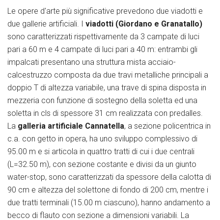
Le opere d'arte più significative prevedono due viadotti e
due gallerie artificiali. I
viadotti (Giordano e Granatallo)
sono caratterizzati rispettivamente da 3 campate di luci
pari a 60 m e 4 campate di luci pari a 40 m: entrambi gli
impalcati presentano una struttura mista acciaio-
calcestruzzo composta da due travi metalliche principali a
doppio T di altezza variabile, una trave di spina disposta in
mezzeria con funzione di sostegno della soletta ed una
soletta in cls di spessore 31 cm realizzata con predalles.
La
galleria artificiale Cannatella
, a sezione policentrica in
c.a. con getto in opera, ha uno sviluppo complessivo di
95.00 m e si articola in quattro tratti di cui i due centrali
(L=32.50 m), con sezione costante e divisi da un giunto
water-stop, sono caratterizzati da spessore della calotta di
90 cm e altezza del solettone di fondo di 200 cm, mentre i
due tratti terminali (15.00 m ciascuno), hanno andamento a
becco di flauto con sezione a dimensioni variabili. La